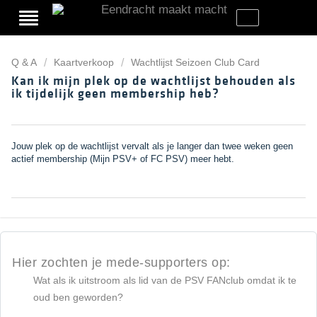
Q & A
Kaartverkoop
Wachtlijst Seizoen Club Card
Kan ik mijn plek op de wachtlijst behouden als
ik tijdelijk geen membership heb?
Jouw plek op de wachtlijst vervalt als je langer dan twee weken geen
actief membership (Mijn PSV+ of FC PSV) meer hebt.
Hier zochten je mede-supporters op:
Wat als ik uitstroom als lid van de PSV FANclub omdat ik te
oud ben geworden?