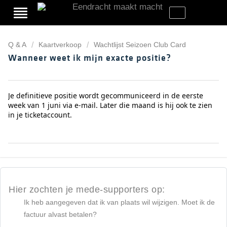
Q & A
Kaartverkoop
Wachtlijst Seizoen Club Card
Wanneer weet ik mijn exacte positie?
Je definitieve positie wordt gecommuniceerd
in de eerste
week van
1 juni
via e-
mail.
Later die maand is
hij ook te zien
in je
ticketaccount
.
Hier zochten je mede-supporters op:
Ik heb aangegeven dat ik van plaats wil wijzigen. Moet ik de
factuur alvast betalen?