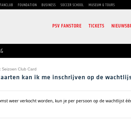
FANCLUB
FOUNDATION
BUSINESS
SOCCER SCHOOL
MUSEUM & TOURS
PSV FANSTORE
TICKETS
NIEUWSB
AG
st Seizoen Club Card
aarten kan ik me inschrijven op de wachtlij
omst weer verkocht worden, kun je per persoon op de wachtlijst één