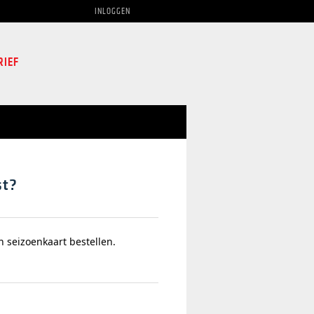
INLOGGEN
RIEF
st?
 seizoenkaart bestellen.