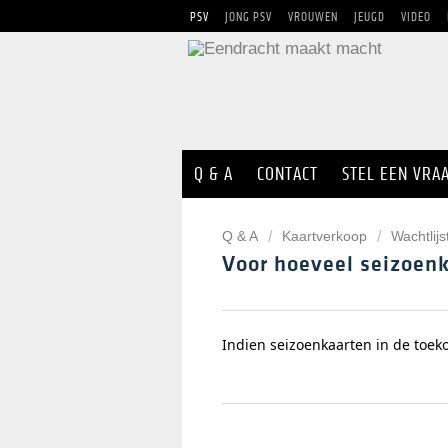
PSV
JONG PSV
VROUWEN
JEUGD
VIDEO
Q & A
CONTACT
STEL EEN VRA
Q & A
Kaartverkoop
Wachtlij
Voor hoeveel seizoenk
Indien seizoenkaarten in de toek