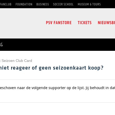
FANCLUB
FOUNDATION
BUSINESS
SOCCER SCHOOL
MUSEUM & TOURS
PSV FANSTORE
TICKETS
NIEUWSB
AG
st Seizoen Club Card
 niet reageer of geen seizoenkaart koop?
eschoven naar de volgende supporter op de lijst.
Jij behoudt in da