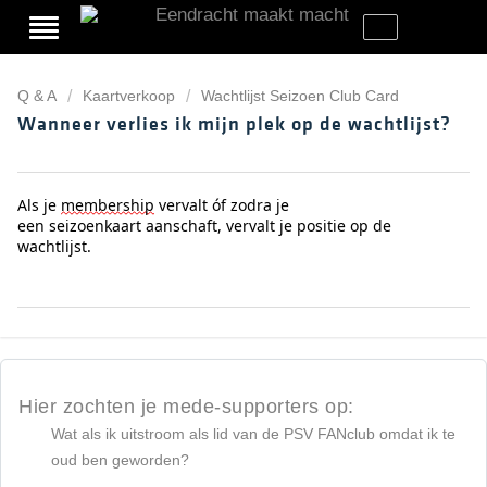
Q & A
Kaartverkoop
Wachtlijst Seizoen Club Card
Wanneer verlies ik mijn plek op de wachtlijst?
Als je
membership
vervalt
óf zodra je
een
seizoenkaart
aanschaft
,
vervalt je
positie op de
wachtlijst
.
Hier zochten je mede-supporters op:
Wat als ik uitstroom als lid van de PSV FANclub omdat ik te
oud ben geworden?