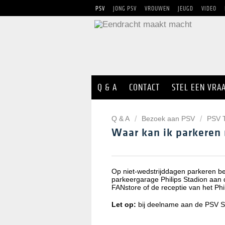
PSV
JONG PSV
VROUWEN
JEUGD
VIDEO
Q & A
CONTACT
STEL EEN VRA
Q & A
Bezoek aan PSV
PSV 
Waar kan ik parkeren
Op niet-wedstrijddagen parkeren b
parkeergarage Philips Stadion aan 
FANstore of de receptie van het Phil
Let op:
bij deelname aan de PSV St