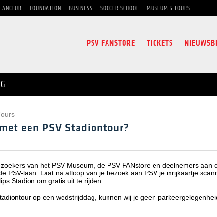
FANCLUB
FOUNDATION
BUSINESS
SOCCER SCHOOL
MUSEUM & TOURS
PSV FANSTORE
TICKETS
NIEUWSB
AG
Tours
 met een PSV Stadiontour?
ezoekers van het PSV Museum, de PSV FANstore en deelnemers aan de
de PSV-laan. Laat na afloop van je bezoek aan PSV je inrijkaartje sca
ips Stadion om gratis uit te rijden.
adiontour op een wedstrijddag, kunnen wij je geen parkeergelegenhei