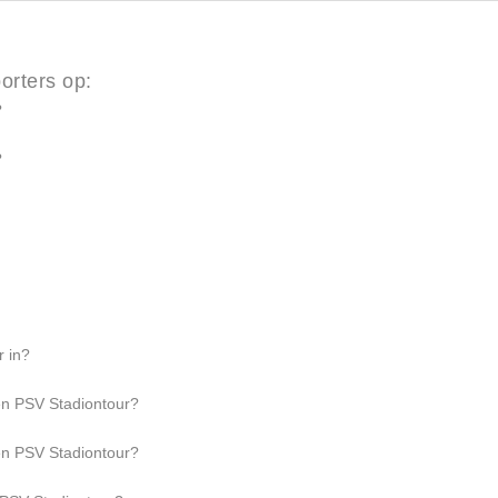
orters op:
?
?
 in?
een PSV Stadiontour?
een PSV Stadiontour?