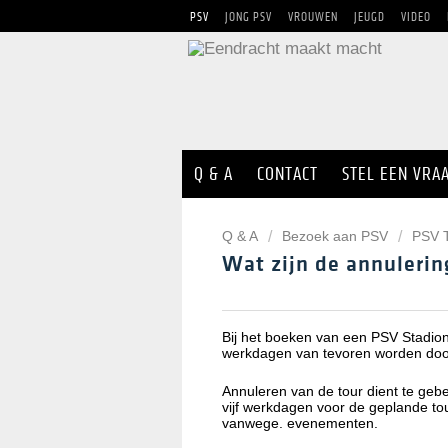
PSV
JONG PSV
VROUWEN
JEUGD
VIDEO
Q & A
CONTACT
STEL EEN VRA
Q & A
Bezoek aan PSV
PSV 
Wat zijn de annuleri
Bij het boeken van een PSV Stadion
werkdagen van tevoren worden do
Annuleren van de tour dient te geb
vijf werkdagen voor de geplande tou
vanwege. evenementen.