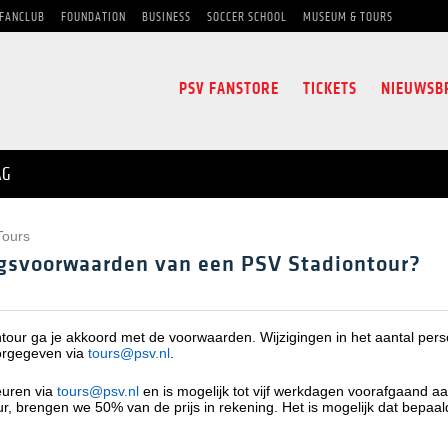
FANCLUB
FOUNDATION
BUSINESS
SOCCER SCHOOL
MUSEUM & TOURS
PSV FANSTORE
TICKETS
NIEUWSB
AG
Tours
ngsvoorwaarden van een PSV Stadiontour?
tour ga je akkoord met de voorwaarden. Wijzigingen in het aantal per
orgegeven via
tours@psv.nl
.
euren via
tours@psv.nl
en is mogelijk tot vijf werkdagen voorafgaand aa
r, brengen we 50% van de prijs in rekening. Het is mogelijk dat bepaald