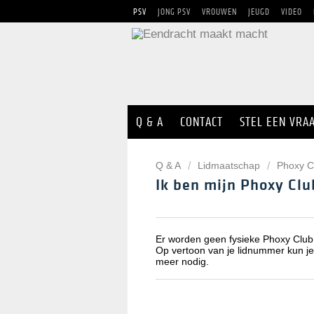
PSV
JONG PSV
VROUWEN
JEUGD
VIDEO
Q & A
CONTACT
STEL EEN VRA
Q & A
Lidmaatschap
Phoxy C
Ik ben mijn Phoxy Clu
Er worden geen fysieke Phoxy Club C
Op vertoon van je lidnummer kun je
meer nodig.