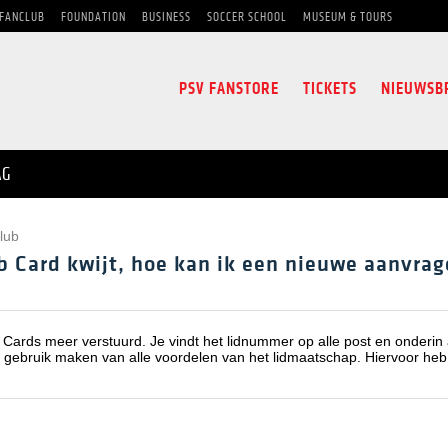
FANCLUB
FOUNDATION
BUSINESS
SOCCER SCHOOL
MUSEUM & TOURS
PSV FANSTORE
TICKETS
NIEUWSB
AG
lub
b Card kwijt, hoe kan ik een nieuwe aanvra
ards meer verstuurd. Je vindt het lidnummer op alle post en onderin a
 gebruik maken van alle voordelen van het lidmaatschap. Hiervoor heb 