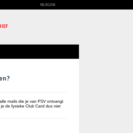
INLOGGEN
RIEF
gen?
lle mails die je van PSV ontvangt.
je de fysieke Club Card dus niet