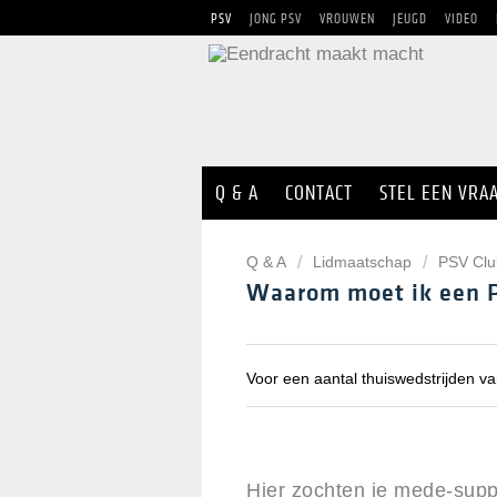
PSV
JONG PSV
VROUWEN
JEUGD
VIDEO
Q & A
CONTACT
STEL EEN VRA
Q & A
Lidmaatschap
PSV Clu
Waarom moet ik een 
Voor een aantal thuiswedstrijden v
Hier zochten je mede-supp