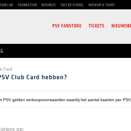
FANCLUB
FOUNDATION
BUSINESS
SOCCER SCHOOL
MUSEUM & TOURS
PSV FANSTORE
TICKETS
NIEUWSB
AG
b Card
PSV Club Card hebben?
an PSV gelden verkoopvoorwaarden waarbij het aantal kaarten per PSV 
orters op: