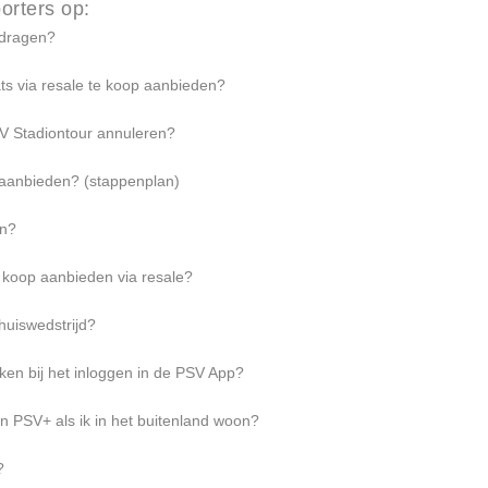
orters op:
erdragen?
ts via resale te koop aanbieden?
SV Stadiontour annuleren?
p aanbieden? (stappenplan)
en?
e koop aanbieden via resale?
thuiswedstrijd?
ken bij het inloggen in de PSV App?
 PSV+ als ik in het buitenland woon?
?