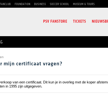
FANCLUB
FOUNDATION
BUSINESS
SOCCER SCHOOL
MUSEUM & TOURS
PSV FANSTORE
TICKETS
NIEUWSB
AG
ten
r mijn certificaat vragen?
 verkoop van een certificaat. Dit kun je in overleg met de koper afst
ten in 1995 zijn uitgegeven.