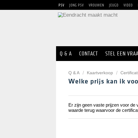
PSV
JONG PSV
VROUWEN
JEUGD
VIDEO
Q & A
CONTACT
STEL EEN VRA
Q & A
Kaartverkoop
Certifica
Welke prijs kan ik voo
Er zijn geen vaste prijzen voor de
waarde terug waarvoor de certifica