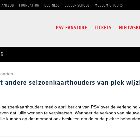
FANCLUB
FOUNDATION
BUSINESS
SOCCER SCHOOL
MUSEUM & TOURS
PSV FANSTORE
TICKETS
NIEUWSB
AG
aarten
t andere seizoenkaarthouders van plek wijz
seizoenkaarthouders medio april bericht van PSV over de verlenging v
 geven dat jullie wensen te verplaatsen. Wanneer de verkoop van nieuwe 
 Jullie kunnen op dat moment ook besluiten om de oude plek te behoude