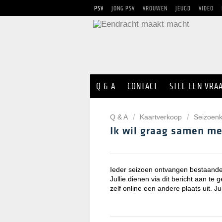
PSV
JONG PSV
VROUWEN
JEUGD
VIDEO
Q & A
CONTACT
STEL EEN VRA
Q & A
Kaartverkoop
Seizoenk
Ik wil graag samen me
Ieder seizoen ontvangen bestaande 
Jullie dienen via dit bericht aan te
zelf online een andere plaats uit.